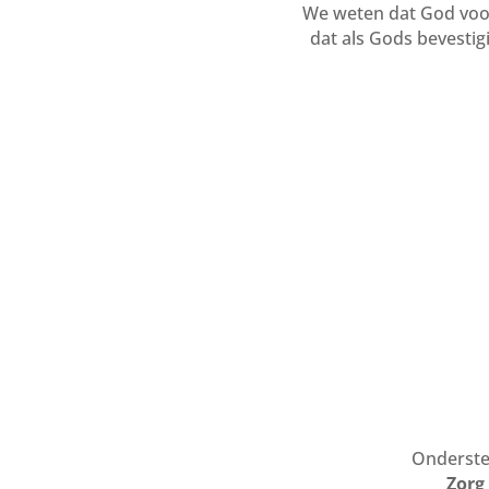
We weten dat God voorz
dat als Gods bevesti
Ondersteu
Zorg