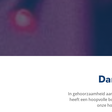
Da
In gehoorzaamheid aan 
heeft een hoopvolle bo
onze hou