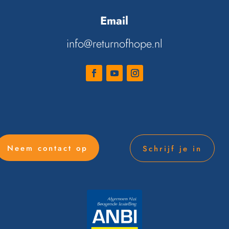
Email
info@returnofhope.nl
Neem contact op
Schrijf je in